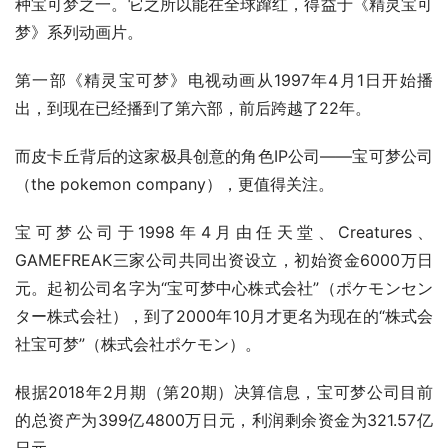
种宝可梦之一。它之所以能在全球蹿红，得益于《精灵宝可
梦》系列动画片。
第一部《精灵宝可梦》电视动画从1997年4月1日开始播
出，到现在已经播到了第六部，前后跨越了22年。
而皮卡丘背后的这家极具创意的角色IP公司——宝可梦公司
（the pokemon company），更值得关注。
宝可梦公司于1998年4月由任天堂、Creatures、
GAMEFREAK三家公司共同出资设立，初始资金6000万日
元。起初公司名字为“宝可梦中心株式会社”（ポケモンセン
ター株式会社），到了2000年10月才更名为现在的“株式会
社宝可梦”（株式会社ポケモン）。
根据2018年2月期（第20期）决算信息，宝可梦公司目前
的总资产为399亿4800万日元，利润剩余资金为321.57亿