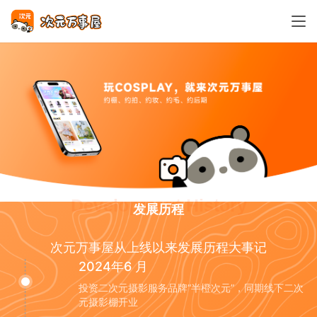
Development History
发展历程
次元万事屋从上线以来发展历程大事记
2024年6 月
投资二次元摄影服务品牌“半橙次元”，同期线下二次
元摄影棚开业